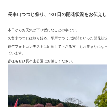
長串山つつじ祭り、4/21日の開花状況をお伝え
本日からお天気は下り坂になるとの事です。
久留米つつじは散り始め、平戸つつじは満開といった開花状
連年フォトコンテストに応募して下さる方々もお集まりにな
ています。
皆様もぜひ長串山公園にお越しください。