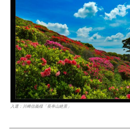
入選：川﨑信義様「長串山絶景」