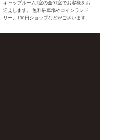
キャップルーム1室の全91室でお客様をお
迎えします。 無料駐車場やコインランド
リー、100円ショップなどがございます。
民宿 海の幸
TEL.
0956-77-5110
〒859-6206 長崎県佐世保市鹿町町長串
388-27 九十九島の海でとれた新鮮な海の
幸を お楽しみ下さい。