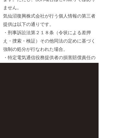
ません。
気仙沼復興株式会社が行う個人情報の第三者
提供は以下の通りです。
・刑事訴訟法第２１８条（令状による差押
え・捜索・検証）その他同法の定めに基づく
強制の処分が行なわれた場合。
・特定電気通信役務提供者の損害賠償責任の
制限及び発信者情報の開示に関する法律第４
条（発信者情報の開示請求等）に基づく開示
請求の要件が充足された場合。
・生命、身体又は財産の保護のために必要が
あると当社が判断した場合。
個人情報のお問い合わせ
当社所保有の個人情報の取り扱いに関するお
問い合わせは、以下までお願いします。
合同会社西海観光企画